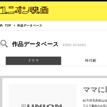
TOP
作品データベース
作品データベース
WORKS DATABASE
ドラマ
時代劇
ママに
紀子(市毛良枝)は
三人で蓼科の山荘