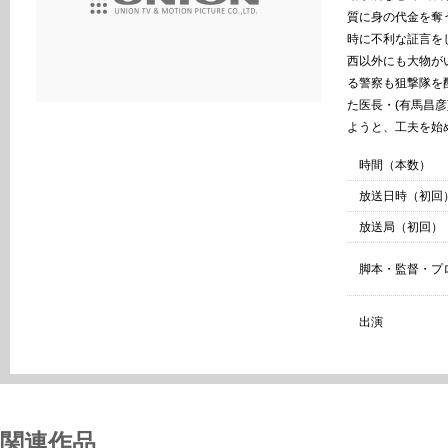
質に身の代金を奪
時に不利な証言を
西以外にも大物が
る警察も狙撃隊を
た医長・(有馬昌彦
ようと、工夫を始
時間（本数）
放送日時（初回
放送局（初回）
脚本・監督・プ
出演
関連作品