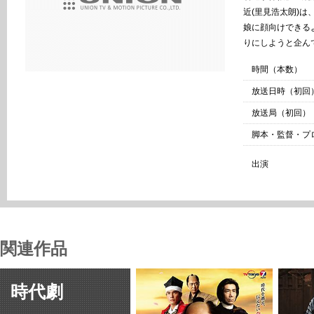
近(里見浩太朗)
娘に顔向けできる
りにしようと企ん
時間（本数）
放送日時（初回
放送局（初回）
脚本・監督・プ
出演
関連作品
時代劇