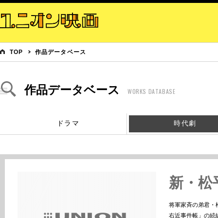
TOP
作品データベース
作品データベース
WORKS DATABASE
ドラマ
時代劇
新・松
将軍家斉の弟君・
右近事件帳」の続