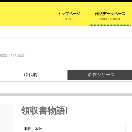
トップページ
作品データベース
TOP PAGE
WORK DATABASE
ORKS DATABASE
時代劇
名作シリーズ
領収書物語Ⅰ
時間（本数）