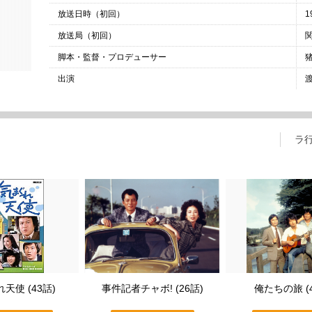
放送日時（初回）
1
放送局（初回）
脚本・監督・プロデューサー
出演
ラ
天使 (43話)
事件記者チャボ! (26話)
俺たちの旅 (4