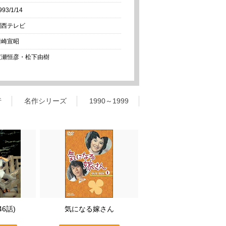
993/1/14
関西テレビ
猪崎宣昭
渡瀬恒彦・松下由樹
行
名作シリーズ
1990～1999
6話)
気になる嫁さん