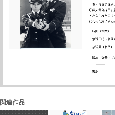
り巻く青春群像を
庁婦人警官採用試
とみなされた者は
になった恵子を励
時間（本数）
放送日時（初回
放送局（初回）
脚本・監督・プ
出演
関連作品